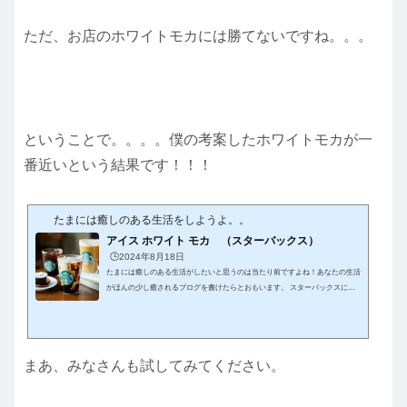
ただ、お店のホワイトモカには勝てないですね。。。
ということで。。。。僕の考案したホワイトモカが一
番近いという結果です！！！
たまには癒しのある生活をしようよ。。
アイス ホワイト モカ （スターバックス）
🕒️2024年8月18日
たまには癒しのある生活がしたいと思うのは当たり前ですよね！あなたの生活
がほんの少し癒されるブログを書けたらとおもいます。 スターバックスに行
ったら何を注文しますか？メニューが多すぎてアンケートは出来ませんけ
ど。。。僕は100％に近い確率でホワイトモカです。で。。。当然、家で作っ
てみようってなります。ホワイトモカ作成どうやら。。。同じことを考える人
は多いみたいで。。。探すとYouTube動画やブログもあるみたいです。他にも
まあ、みなさんも試してみてください。
多く作り方動画ありました。。。。知らんかった。。。自分で作らないとなら
ないから...