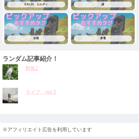
KALDI カルディ
謎
京都
家電
ランダム記事紹介！
野鳥2
ライフ vol.3
※アフィリエイト広告を利用しています