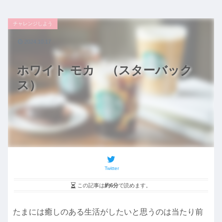
チャレンジしよう
2024.10.17
ホワイト モカ （スターバック
ス）
Twitter
この記事は
約6分
で読めます。
たまには癒しのある生活がしたいと思うのは当たり前