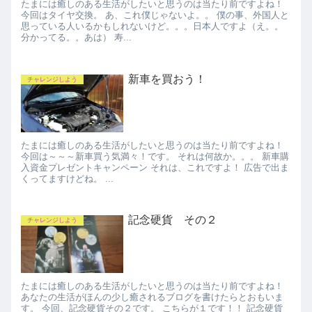
たまには癒しのある生活がしたいと思うのは当たり前ですよね！
今回はタイヤ交換。 あ、これ僕じゃないよ。。 僕の事、外国人と
思っている人いるかもしれないけど。。。日本人ですよ（え。。
分かってる。。あは） 寿...
新車を買おう！
チャレンジしよう
たまには癒しのある生活がしたいと思うのは当たり前ですよね！
今回は～～～新車買う気満々！です。 それは何故か。。。 新車購
入資金プレゼントキャンペーン それは、これですよ！ 広告で出ま
くってますけどね。 ...
記念硬貨 その２
チャレンジしよう
たまには癒しのある生活がしたいと思うのは当たり前ですよね！
あなたの生活がほんの少し癒されるブログを書けたらとおもいま
す。 今回、記念硬貨その２です。 こちらが１です！！ 記念硬貨