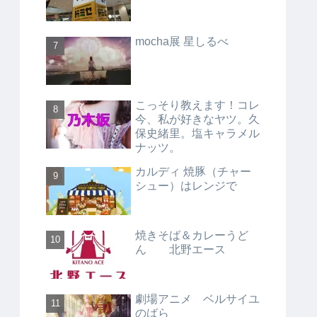
mocha展 星しるべ
こっそり教えます！コレ
今、私が好きなヤツ。久
保史緒里。塩キャラメル
ナッツ。
カルディ 焼豚（チャー
シュー）はレンジで
焼きそば＆カレーうど
ん 北野エース
劇場アニメ ベルサイユ
のばら