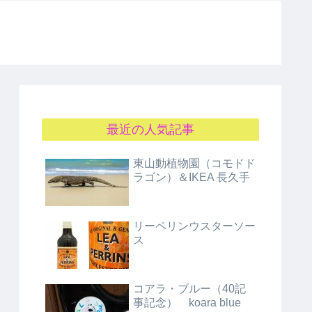
最近の人気記事
東山動植物園（コモドド
ラゴン）＆IKEA 長久手
リーペリンウスターソー
ス
コアラ・ブルー（40記
事記念） koara blue