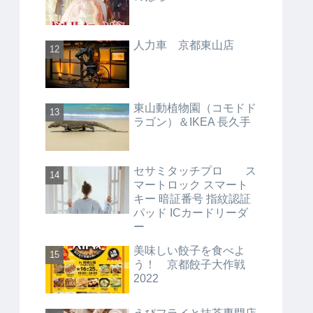
人力車 京都東山店
東山動植物園（コモドド
ラゴン）＆IKEA 長久手
セサミタッチプロ ス
マートロック スマート
キー 暗証番号 指紋認証
パッド ICカードリーダ
ー
美味しい餃子を食べよ
う！ 京都餃子大作戦
2022