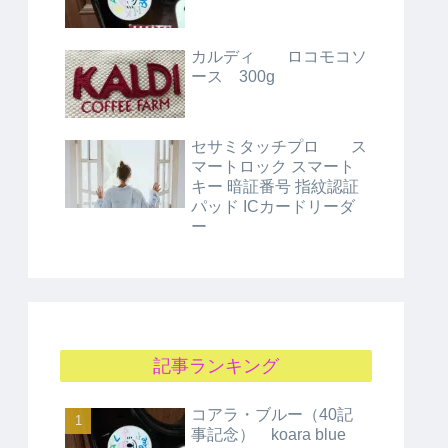
カルディ ロコモコソ
ース 300g
セサミタッチプロ ス
マートロック スマート
キー 暗証番号 指紋認証
パッド ICカードリーダ
ー
記事ランキング
コアラ・ブルー（40記
事記念） koara blue