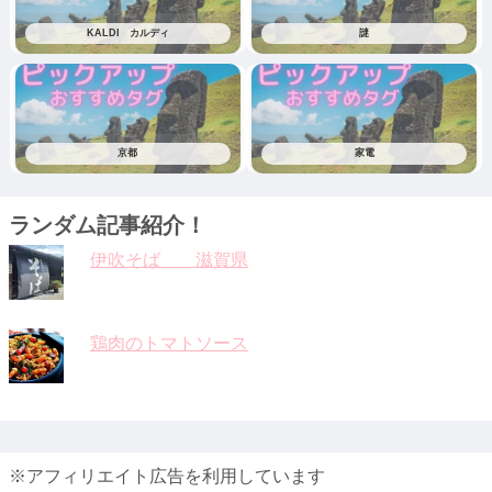
KALDI カルディ
謎
京都
家電
ランダム記事紹介！
伊吹そば 滋賀県
鶏肉のトマトソース
※アフィリエイト広告を利用しています