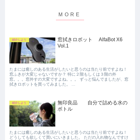
窓拭きロボット AlfaBot X6
紹介しよう
Vol.1
たまには癒しのある生活がしたいと思うのは当たり前ですよね！
窓ふきが大変じゃないですか？ 特に２階もしくは３階の外
窓。。。窓外すの大変ですよね。。。 ずっと悩んでましたが、窓
拭きロボットを買ってみました。 ...
無印良品 自分で詰める水の
紹介しよう
ボトル
たまには癒しのある生活がしたいと思うのは当たり前ですよね！
どうしても欲しくて買いにいきました。 ただの入れ物なんですけ