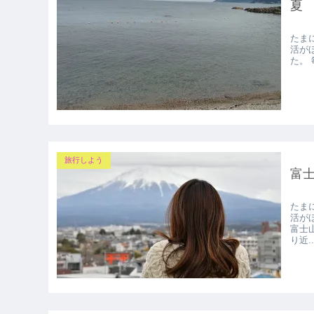
夏
たま
活が
た。
旅行しよう
富
たま
活が
富士
り近..