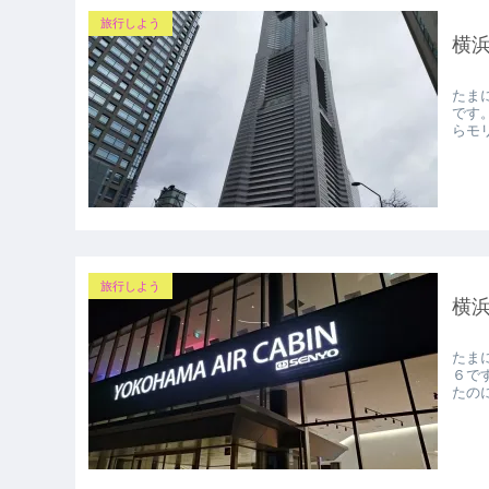
旅行しよう
横浜
たま
です。
らモ
旅行しよう
横浜
たま
６で
たの