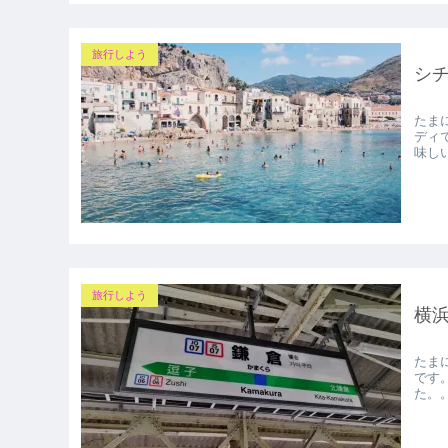
旅行しよう
シ
たま
ディ
味し
旅行しよう
横浜
たま
です
た。。