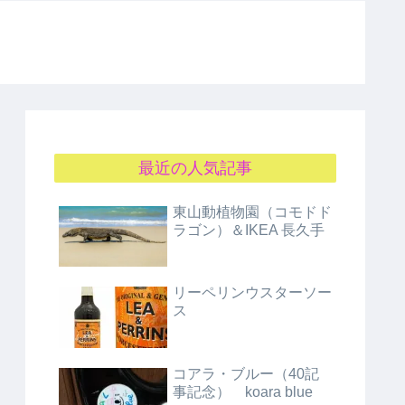
最近の人気記事
東山動植物園（コモドド
ラゴン）＆IKEA 長久手
リーペリンウスターソー
ス
コアラ・ブルー（40記
事記念） koara blue