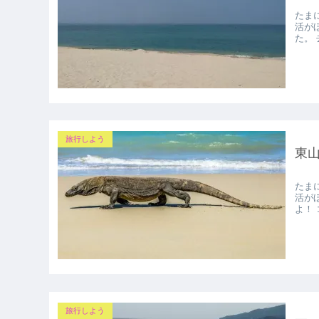
たま
活が
た。
旅行しよう
東山
たま
活が
よ！ 
旅行しよう