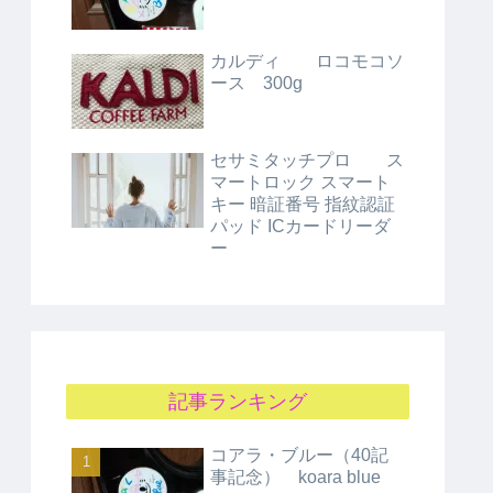
カルディ ロコモコソ
ース 300g
セサミタッチプロ ス
マートロック スマート
キー 暗証番号 指紋認証
パッド ICカードリーダ
ー
記事ランキング
コアラ・ブルー（40記
事記念） koara blue