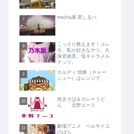
mocha展 星しるべ
こっそり教えます！コレ
今、私が好きなヤツ。久
保史緒里。塩キャラメル
ナッツ。
カルディ 焼豚（チャー
シュー）はレンジで
焼きそば＆カレーうど
ん 北野エース
劇場アニメ ベルサイユ
のばら