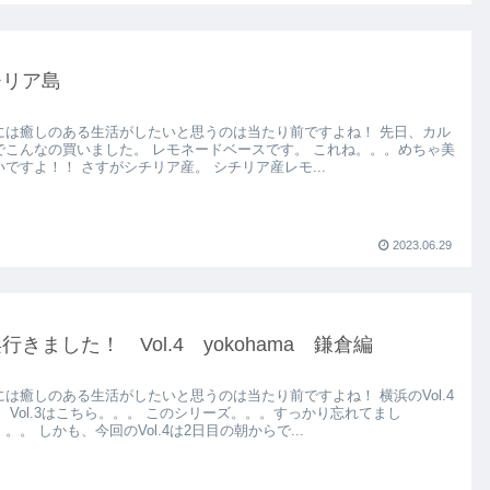
チリア島
には癒しのある生活がしたいと思うのは当たり前ですよね！ 先日、カル
でこんなの買いました。 レモネードベースです。 これね。。。めちゃ美
いですよ！！ さすがシチリア産。 シチリア産レモ...
2023.06.29
行きました！ Vol.4 yokohama 鎌倉編
には癒しのある生活がしたいと思うのは当たり前ですよね！ 横浜のVol.4
。 Vol.3はこちら。。。 このシリーズ。。。すっかり忘れてまし
。。 しかも、今回のVol.4は2日目の朝からで...