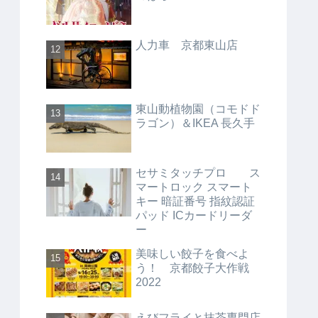
人力車 京都東山店
東山動植物園（コモドド
ラゴン）＆IKEA 長久手
セサミタッチプロ ス
マートロック スマート
キー 暗証番号 指紋認証
パッド ICカードリーダ
ー
美味しい餃子を食べよ
う！ 京都餃子大作戦
2022
えびフライと抹茶専門店