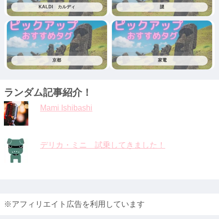
KALDI カルディ
謎
京都
家電
ランダム記事紹介！
Mami Ishibashi
デリカ・ミニ 試乗してきました！
※アフィリエイト広告を利用しています