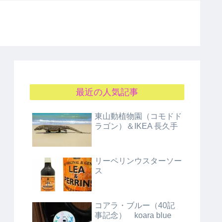
最近の人気記事
東山動植物園（コモドド
ラゴン）＆IKEA 長久手
リーペリンウスターソー
ス
コアラ・ブルー（40記
事記念） koara blue