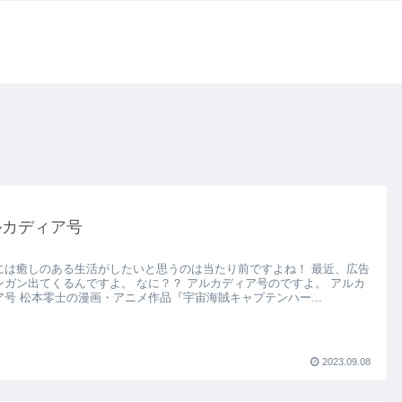
ルカディア号
には癒しのある生活がしたいと思うのは当たり前ですよね！ 最近、広告
ンガン出てくるんですよ。 なに？？ アルカディア号のですよ。 アルカ
ア号 松本零士の漫画・アニメ作品『宇宙海賊キャプテンハー...
2023.09.08