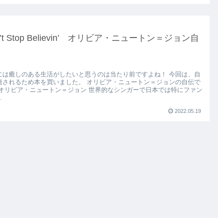
n’t Stop Believin’ オリビア・ニュートン＝ジョン自
には癒しのある生活がしたいと思うのは当たり前ですよね！ 今回は、自
癒されるため本を買いました。 オリビア・ニュートン＝ジョンの自伝で
 オリビア・ニュートン＝ジョン 世界的なシンガーで日本では特にファン
.
2022.05.19