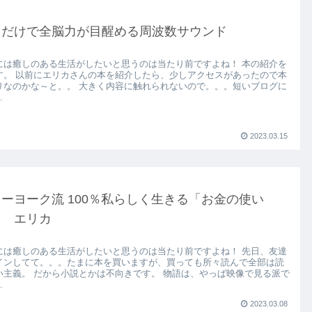
くだけで全脳力が目醒める周波数サウンド
には癒しのある生活がしたいと思うのは当たり前ですよね！ 本の紹介を
す。 以前にエリカさんの本を紹介したら、少しアクセスがあったので本
りなのかな～と。。 大きく内容に触れられないので。。。短いブログに
.
2023.03.15
ーヨーク流 100％私らしく生きる「お金の使い
」 エリカ
には癒しのある生活がしたいと思うのは当たり前ですよね！ 先日、友達
インしてて。。。たまに本を買いますが、買っても所々読んで全部は読
い主義。 だから小説とかは不向きです。 物語は、やっぱ映像で見る派で
.
2023.03.08