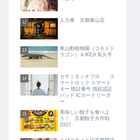
人力車 京都東山店
東山動植物園（コモドド
ラゴン）＆IKEA 長久手
セサミタッチプロ ス
マートロック スマート
キー 暗証番号 指紋認証
パッド ICカードリーダ
ー
美味しい餃子を食べよ
う！ 京都餃子大作戦
2022