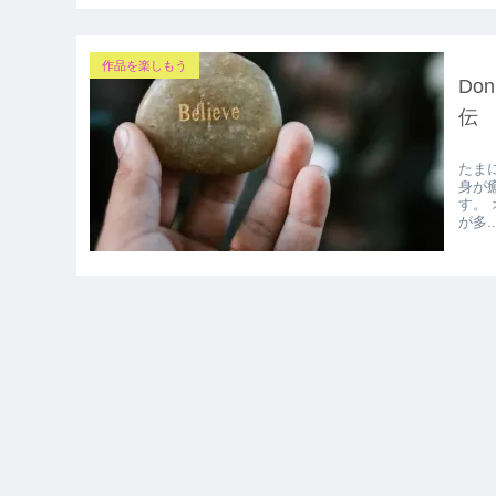
作品を楽しもう
Do
伝
たま
身が
す。
が多..