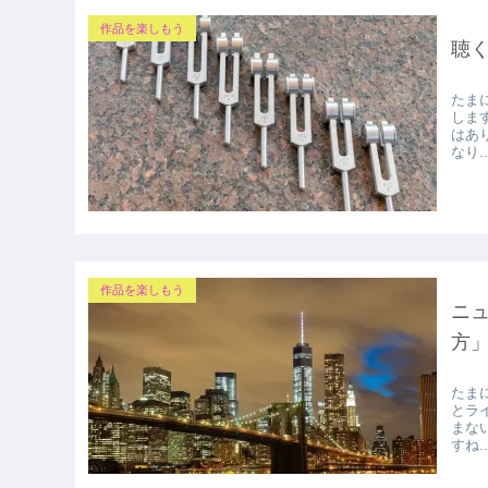
作品を楽しもう
聴
たま
しま
はあ
なり..
作品を楽しもう
ニュ
方
たま
とラ
まな
すね..