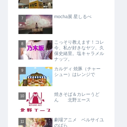
mocha展 星しるべ
こっそり教えます！コレ
今、私が好きなヤツ。久
保史緒里。塩キャラメル
ナッツ。
カルディ 焼豚（チャー
シュー）はレンジで
焼きそば＆カレーうど
ん 北野エース
劇場アニメ ベルサイユ
のばら