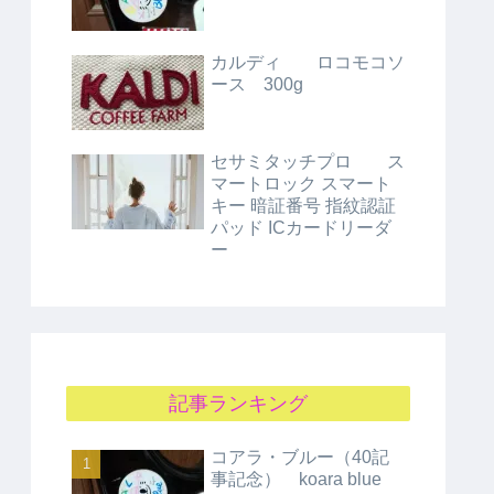
カルディ ロコモコソ
ース 300g
セサミタッチプロ ス
マートロック スマート
キー 暗証番号 指紋認証
パッド ICカードリーダ
ー
記事ランキング
コアラ・ブルー（40記
事記念） koara blue