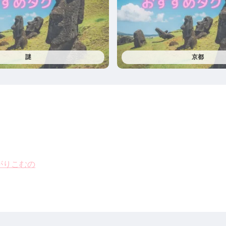
謎
京都
がりこむの