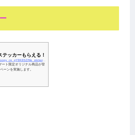
ー
ステッカーもらえる！​
https://www.family.co.jp/campaign/spot/2509_snoopy_cp_gY8K8SZ/file_sticker.html
マート限定オリジナル商品が登
ペーンを実施します。