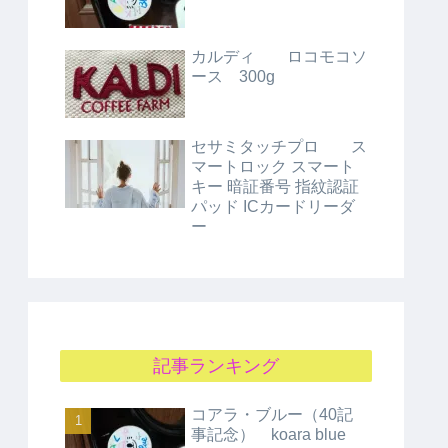
カルディ ロコモコソ
ース 300g
セサミタッチプロ ス
マートロック スマート
キー 暗証番号 指紋認証
パッド ICカードリーダ
ー
記事ランキング
コアラ・ブルー（40記
事記念） koara blue