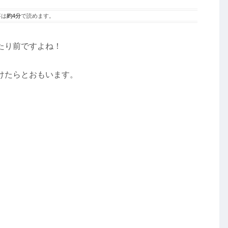
事は
約4分
で読めます。
たり前ですよね！
けたらとおもいます。