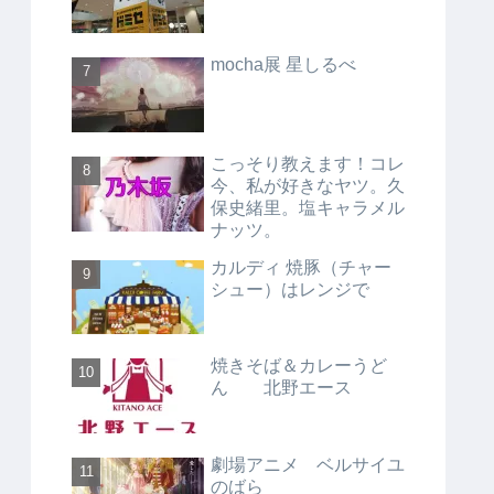
mocha展 星しるべ
こっそり教えます！コレ
今、私が好きなヤツ。久
保史緒里。塩キャラメル
ナッツ。
カルディ 焼豚（チャー
シュー）はレンジで
焼きそば＆カレーうど
ん 北野エース
劇場アニメ ベルサイユ
のばら