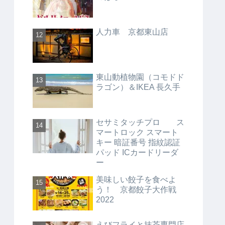
人力車 京都東山店
東山動植物園（コモドド
ラゴン）＆IKEA 長久手
セサミタッチプロ ス
マートロック スマート
キー 暗証番号 指紋認証
パッド ICカードリーダ
ー
美味しい餃子を食べよ
う！ 京都餃子大作戦
2022
えびフライと抹茶専門店