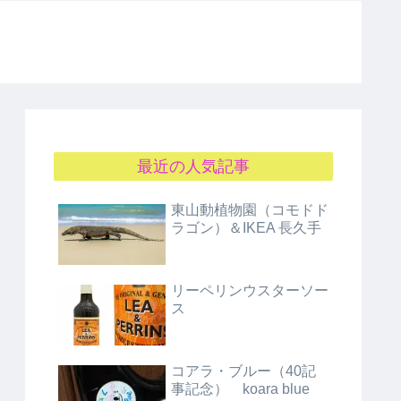
最近の人気記事
東山動植物園（コモドド
ラゴン）＆IKEA 長久手
リーペリンウスターソー
ス
コアラ・ブルー（40記
事記念） koara blue